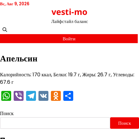
Перейти
Вс, Авг 9, 2026
vesti-mo
к
содержимому
Лайфстайл баланс
Войти
Апельсин
Калорийность: 170 ккал, Белки: 19.7 г, Жиры: 26.7 г, Углеводы:
67.6 г
WhatsApp
Viber
Telegram
VK
Odnoklassniki
Отправить
Поиск
Поиск