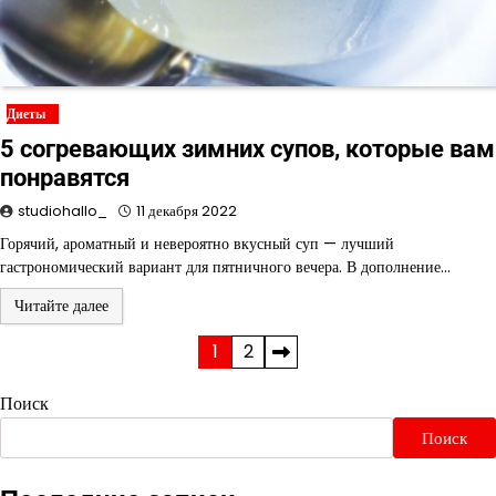
Диеты
5 согревающих зимних супов, которые вам
понравятся
studiohallo_
11 декабря 2022
Горячий, ароматный и невероятно вкусный суп — лучший
гастрономический вариант для пятничного вечера. В дополнение…
Читайте далее
Пагинация
1
2
записей
Поиск
Поиск