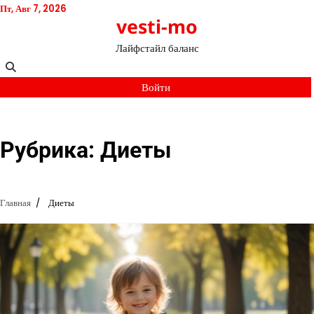
Перейти
Пт, Авг 7, 2026
vesti-mo
к
содержимому
Лайфстайл баланс
Войти
Рубрика:
Диеты
Главная
Диеты