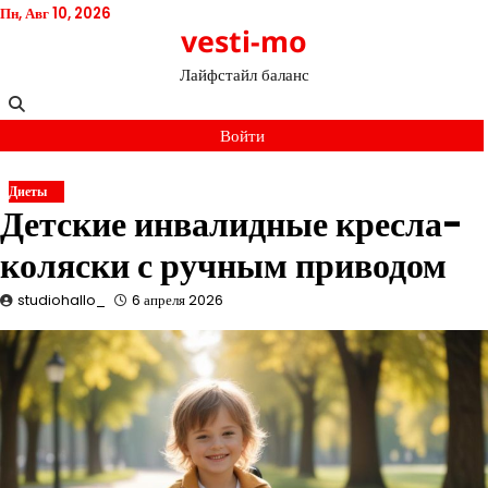
Перейти
Пн, Авг 10, 2026
vesti-mo
к
содержимому
Лайфстайл баланс
Войти
Диеты
Детские инвалидные кресла-
коляски с ручным приводом
studiohallo_
6 апреля 2026