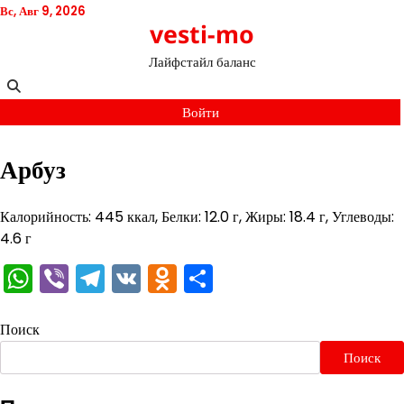
Перейти
Вс, Авг 9, 2026
vesti-mo
к
содержимому
Лайфстайл баланс
Войти
Арбуз
Калорийность: 445 ккал, Белки: 12.0 г, Жиры: 18.4 г, Углеводы:
4.6 г
WhatsApp
Viber
Telegram
VK
Odnoklassniki
Отправить
Поиск
Поиск