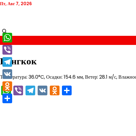
Перейти
Пт, Авг 7, 2026
к
содержимому
WhatsApp
Бангкок
Viber
Telegram
Температура: 36.0°C, Осадки: 154.6 мм, Ветер: 28.1 м/с, Влажно
VK
WhatsApp
Viber
Telegram
VK
Odnoklassniki
Отправить
Odnoklassniki
Отправить