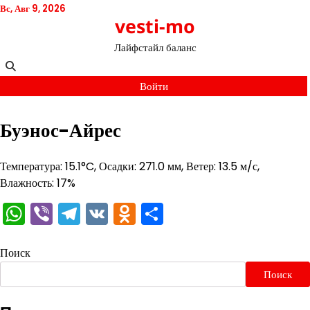
Перейти
Вс, Авг 9, 2026
vesti-mo
к
содержимому
Лайфстайл баланс
Войти
Буэнос-Айрес
Температура: 15.1°C, Осадки: 271.0 мм, Ветер: 13.5 м/с,
Влажность: 17%
WhatsApp
Viber
Telegram
VK
Odnoklassniki
Отправить
Поиск
Поиск