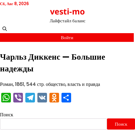
Перейти
Сб, Авг 8, 2026
vesti-mo
к
содержимому
Лайфстайл баланс
Войти
Чарльз Диккенс — Большие
надежды
Роман, 1861, 544 стр. общество, власть и правда
WhatsApp
Viber
Telegram
VK
Odnoklassniki
Отправить
Поиск
Поиск