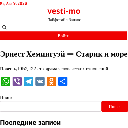
Перейти
Вс, Авг 9, 2026
vesti-mo
к
содержимому
Лайфстайл баланс
Войти
Эрнест Хемингуэй — Старик и море
Повесть, 1952, 127 стр. драма человеческих отношений
WhatsApp
Viber
Telegram
VK
Odnoklassniki
Отправить
Поиск
Поиск
Последние записи