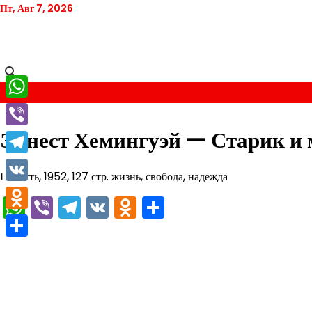
Перейти
Пт, Авг 7, 2026
к
содержимому
WhatsApp
Эрнест Хемингуэй — Старик и 
Viber
Telegram
Повесть, 1952, 127 стр. жизнь, свобода, надежда
VK
WhatsApp
Viber
Telegram
VK
Odnoklassniki
Отправить
Odnoklassniki
Отправить