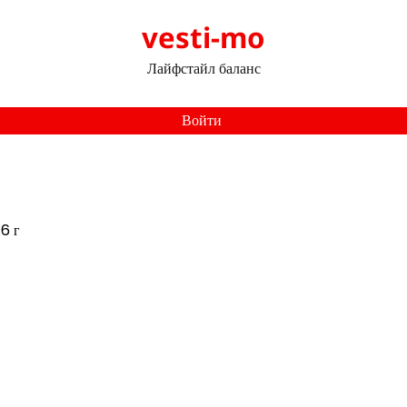
vesti-mo
Лайфстайл баланс
Войти
.6 г