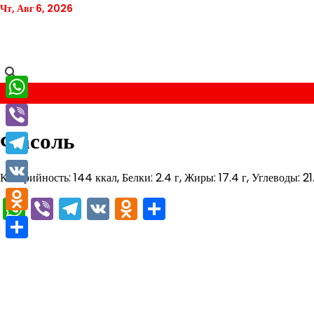
Перейти
Чт, Авг 6, 2026
к
содержимому
WhatsApp
Фасоль
Viber
Telegram
Калорийность: 144 ккал, Белки: 2.4 г, Жиры: 17.4 г, Углеводы: 21
VK
WhatsApp
Viber
Telegram
VK
Odnoklassniki
Отправить
Odnoklassniki
Отправить