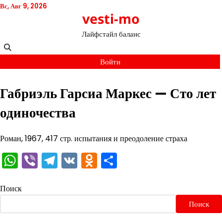
Перейти
Вс, Авг 9, 2026
vesti-mo
к
содержимому
Лайфстайл баланс
Войти
Габриэль Гарсиа Маркес — Сто лет
одиночества
Роман, 1967, 417 стр. испытания и преодоление страха
WhatsApp
Viber
Telegram
VK
Odnoklassniki
Отправить
Поиск
Поиск