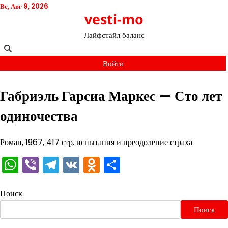
Перейти
Вс, Авг 9, 2026
vesti-mo
к
содержимому
Лайфстайл баланс
Войти
Габриэль Гарсиа Маркес — Сто лет
одиночества
Роман, 1967, 417 стр. испытания и преодоление страха
WhatsApp
Viber
Telegram
VK
Odnoklassniki
Отправить
Поиск
Поиск