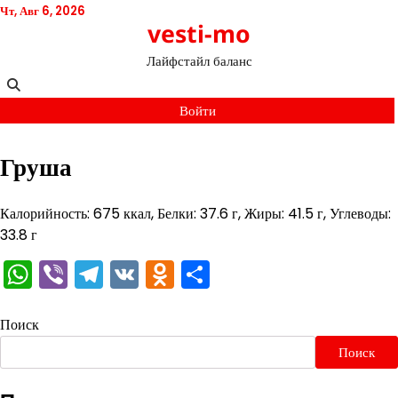
Перейти
Чт, Авг 6, 2026
vesti-mo
к
содержимому
Лайфстайл баланс
Войти
Груша
Калорийность: 675 ккал, Белки: 37.6 г, Жиры: 41.5 г, Углеводы:
33.8 г
WhatsApp
Viber
Telegram
VK
Odnoklassniki
Отправить
Поиск
Поиск