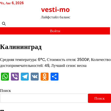
Перейти
Чт, Авг 6, 2026
vesti-mo
к
содержимому
Лайфстайл баланс
Войти
Калининград
Средняя температура: 6°C, Стоимость отеля: 3500₽, Количество
достопримечательностей: 49, Лучший сезон: весна
WhatsApp
Viber
Telegram
VK
Odnoklassniki
Отправить
Поиск
Поиск