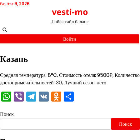
Перейти
Вс, Авг 9, 2026
vesti-mo
к
содержимому
Лайфстайл баланс
Войти
Казань
Средняя температура: 8°C, Стоимость отеля: 9500₽, Количество
достопримечательностей: 30, Лучший сезон: лето
WhatsApp
Viber
Telegram
VK
Odnoklassniki
Отправить
Поиск
Поиск