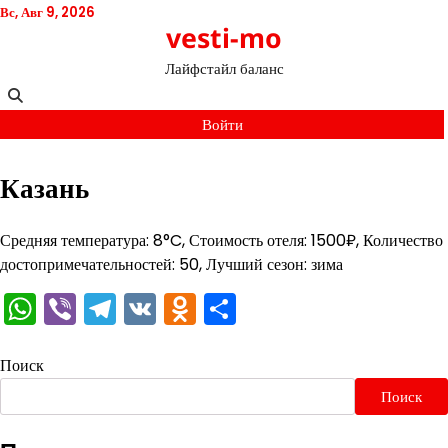
Перейти
Вс, Авг 9, 2026
vesti-mo
к
содержимому
Лайфстайл баланс
Войти
Казань
Средняя температура: 8°C, Стоимость отеля: 1500₽, Количество
достопримечательностей: 50, Лучший сезон: зима
WhatsApp
Viber
Telegram
VK
Odnoklassniki
Отправить
Поиск
Поиск