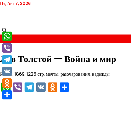
Перейти
Пт, Авг 7, 2026
к
содержимому
WhatsApp
Лев Толстой — Война и мир
Viber
Telegram
Роман, 1869, 1225 стр. мечты, разочарования, надежды
VK
WhatsApp
Viber
Telegram
VK
Odnoklassniki
Отправить
Odnoklassniki
Отправить