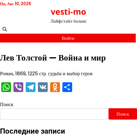
Перейти
Пн, Авг 10, 2026
vesti-mo
к
содержимому
Лайфстайл баланс
Войти
Лев Толстой — Война и мир
Роман, 1869, 1225 стр. судьба и выбор героя
WhatsApp
Viber
Telegram
VK
Odnoklassniki
Отправить
Поиск
Поиск
Последние записи