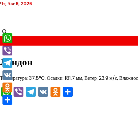
Перейти
Чт, Авг 6, 2026
к
содержимому
WhatsApp
Лондон
Viber
Telegram
Температура: 37.8°C, Осадки: 181.7 мм, Ветер: 23.9 м/с, Влажнос
VK
WhatsApp
Viber
Telegram
VK
Odnoklassniki
Отправить
Odnoklassniki
Отправить