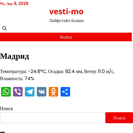
Перейти
Чт, Авг 6, 2026
vesti-mo
к
содержимому
Лайфстайл баланс
Войти
Мадрид
Температура: -24.8°C, Осадки: 92.4 мм, Ветер: 11.0 м/с,
Влажность: 74%
WhatsApp
Viber
Telegram
VK
Odnoklassniki
Отправить
Поиск
Поиск