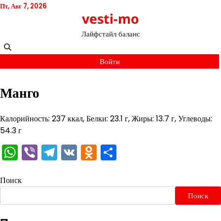
Перейти
Пт, Авг 7, 2026
vesti-mo
к
содержимому
Лайфстайл баланс
Войти
Манго
Калорийность: 237 ккал, Белки: 23.1 г, Жиры: 13.7 г, Углеводы:
54.3 г
WhatsApp
Viber
Telegram
VK
Odnoklassniki
Отправить
Поиск
Поиск