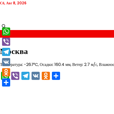
Перейти
Сб, Авг 8, 2026
к
содержимому
WhatsApp
Москва
Viber
Telegram
Температура: -26.1°C, Осадки: 160.4 мм, Ветер: 2.7 м/с, Влажнос
VK
WhatsApp
Viber
Telegram
VK
Odnoklassniki
Отправить
Odnoklassniki
Отправить