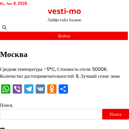
Перейти
Вс, Авг 9, 2026
vesti-mo
к
содержимому
Лайфстайл баланс
Войти
Москва
Средняя температура: -5°C, Стоимость отеля: 5000₽,
Количество достопримечательностей: 9, Лучший сезон: зима
WhatsApp
Viber
Telegram
VK
Odnoklassniki
Отправить
Поиск
Поиск