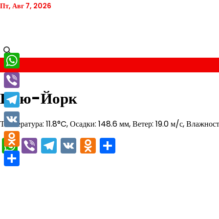
Перейти
Пт, Авг 7, 2026
к
содержимому
WhatsApp
Нью-Йорк
Viber
Telegram
Температура: 11.8°C, Осадки: 148.6 мм, Ветер: 19.0 м/с, Влажнос
VK
WhatsApp
Viber
Telegram
VK
Odnoklassniki
Отправить
Odnoklassniki
Отправить