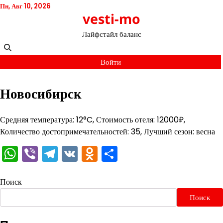
Перейти
Пн, Авг 10, 2026
vesti-mo
к
содержимому
Лайфстайл баланс
Войти
Новосибирск
Средняя температура: 12°C, Стоимость отеля: 12000₽,
Количество достопримечательностей: 35, Лучший сезон: весна
WhatsApp
Viber
Telegram
VK
Odnoklassniki
Отправить
Поиск
Поиск