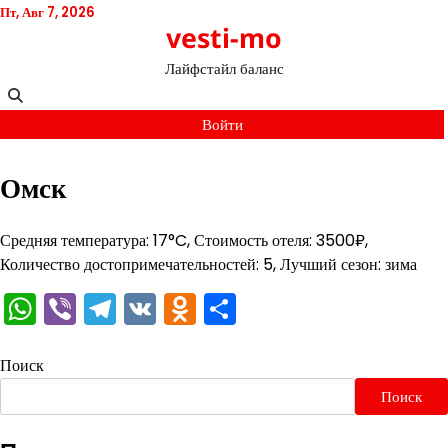
Перейти
Пт, Авг 7, 2026
vesti-mo
к
содержимому
Лайфстайл баланс
Войти
Омск
Средняя температура: 17°C, Стоимость отеля: 3500₽,
Количество достопримечательностей: 5, Лучший сезон: зима
WhatsApp
Viber
Telegram
VK
Odnoklassniki
Отправить
Поиск
Поиск