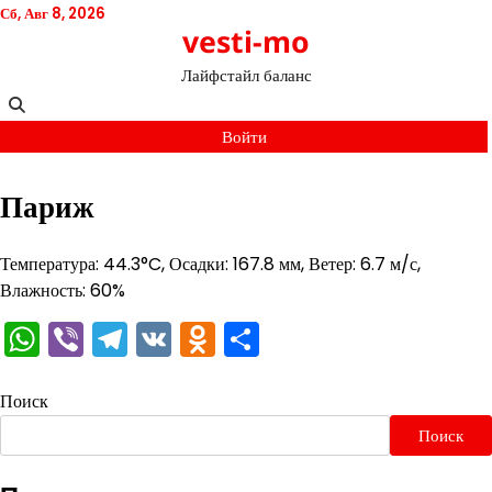
Перейти
Сб, Авг 8, 2026
vesti-mo
к
содержимому
Лайфстайл баланс
Войти
Париж
Температура: 44.3°C, Осадки: 167.8 мм, Ветер: 6.7 м/с,
Влажность: 60%
WhatsApp
Viber
Telegram
VK
Odnoklassniki
Отправить
Поиск
Поиск