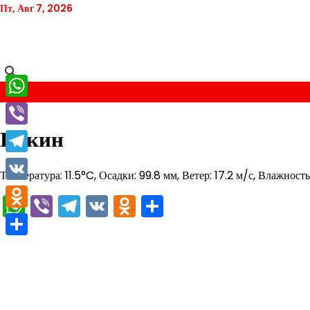
Перейти
Пт, Авг 7, 2026
к
содержимому
WhatsApp
Пекин
Viber
Telegram
Температура: 11.5°C, Осадки: 99.8 мм, Ветер: 17.2 м/с, Влажност
VK
WhatsApp
Viber
Telegram
VK
Odnoklassniki
Отправить
Odnoklassniki
Отправить