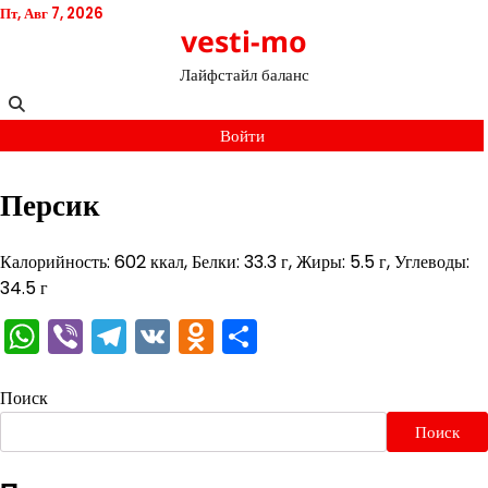
Перейти
Пт, Авг 7, 2026
vesti-mo
к
содержимому
Лайфстайл баланс
Войти
Персик
Калорийность: 602 ккал, Белки: 33.3 г, Жиры: 5.5 г, Углеводы:
34.5 г
WhatsApp
Viber
Telegram
VK
Odnoklassniki
Отправить
Поиск
Поиск