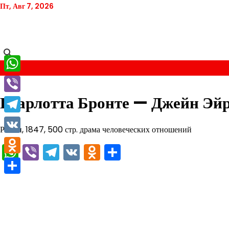
Перейти
Пт, Авг 7, 2026
к
содержимому
WhatsApp
Шарлотта Бронте — Джейн Эй
Viber
Telegram
Роман, 1847, 500 стр. драма человеческих отношений
VK
WhatsApp
Viber
Telegram
VK
Odnoklassniki
Отправить
Odnoklassniki
Отправить