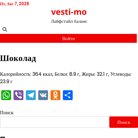
Перейти
Пт, Авг 7, 2026
vesti-mo
к
содержимому
Лайфстайл баланс
Войти
Шоколад
Калорийность: 364 ккал, Белки: 8.9 г, Жиры: 32.1 г, Углеводы:
23.9 г
WhatsApp
Viber
Telegram
VK
Odnoklassniki
Отправить
Поиск
Поиск