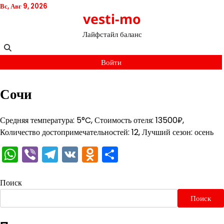
Перейти
Вс, Авг 9, 2026
vesti-mo
к
содержимому
Лайфстайл баланс
Войти
Сочи
Средняя температура: 5°C, Стоимость отеля: 13500₽,
Количество достопримечательностей: 12, Лучший сезон: осень
WhatsApp
Viber
Telegram
VK
Odnoklassniki
Отправить
Поиск
Поиск