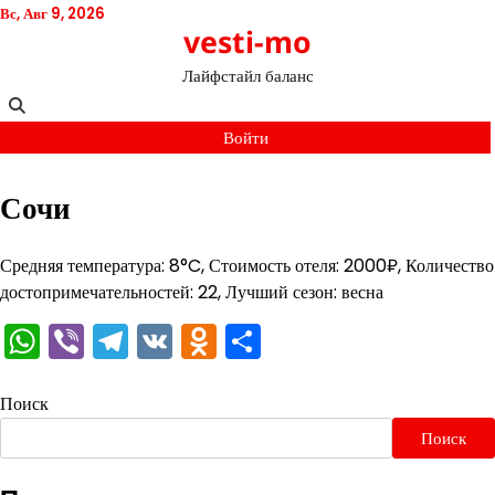
Перейти
Вс, Авг 9, 2026
vesti-mo
к
содержимому
Лайфстайл баланс
Войти
Сочи
Средняя температура: 8°C, Стоимость отеля: 2000₽, Количество
достопримечательностей: 22, Лучший сезон: весна
WhatsApp
Viber
Telegram
VK
Odnoklassniki
Отправить
Поиск
Поиск