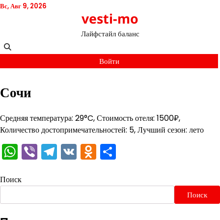
Перейти
Вс, Авг 9, 2026
vesti-mo
к
содержимому
Лайфстайл баланс
Войти
Сочи
Средняя температура: 29°C, Стоимость отеля: 1500₽,
Количество достопримечательностей: 5, Лучший сезон: лето
WhatsApp
Viber
Telegram
VK
Odnoklassniki
Отправить
Поиск
Поиск