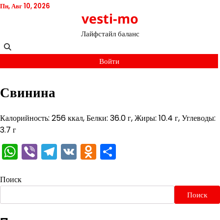
Перейти
Пн, Авг 10, 2026
vesti-mo
к
содержимому
Лайфстайл баланс
Войти
Свинина
Калорийность: 256 ккал, Белки: 36.0 г, Жиры: 10.4 г, Углеводы:
3.7 г
WhatsApp
Viber
Telegram
VK
Odnoklassniki
Отправить
Поиск
Поиск