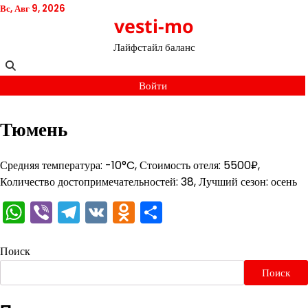
Перейти
Вс, Авг 9, 2026
vesti-mo
к
содержимому
Лайфстайл баланс
Войти
Тюмень
Средняя температура: -10°C, Стоимость отеля: 5500₽,
Количество достопримечательностей: 38, Лучший сезон: осень
WhatsApp
Viber
Telegram
VK
Odnoklassniki
Отправить
Поиск
Поиск