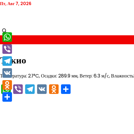
Перейти
Пт, Авг 7, 2026
к
содержимому
WhatsApp
Токио
Viber
Telegram
Температура: 2.1°C, Осадки: 289.9 мм, Ветер: 6.3 м/с, Влажность
VK
WhatsApp
Viber
Telegram
VK
Odnoklassniki
Отправить
Odnoklassniki
Отправить