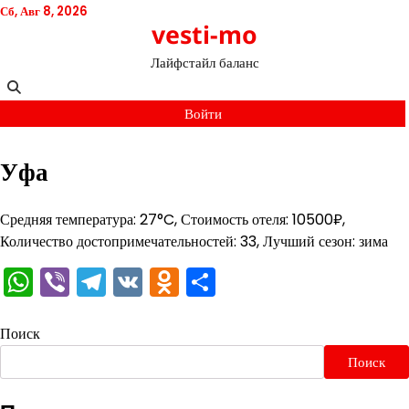
Перейти
Сб, Авг 8, 2026
vesti-mo
к
содержимому
Лайфстайл баланс
Войти
Уфа
Средняя температура: 27°C, Стоимость отеля: 10500₽,
Количество достопримечательностей: 33, Лучший сезон: зима
WhatsApp
Viber
Telegram
VK
Odnoklassniki
Отправить
Поиск
Поиск