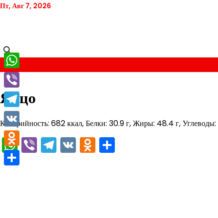
Перейти
Пт, Авг 7, 2026
к
содержимому
WhatsApp
Яйцо
Viber
Telegram
Калорийность: 682 ккал, Белки: 30.9 г, Жиры: 48.4 г, Углеводы: 
VK
WhatsApp
Viber
Telegram
VK
Odnoklassniki
Отправить
Odnoklassniki
Отправить