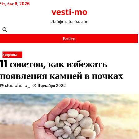
Перейти
Чт, Авг 6, 2026
vesti-mo
к
содержимому
Лайфстайл баланс
Войти
Здоровье
11 советов, как избежать
появления камней в почках
studiohallo_
11 декабря 2022