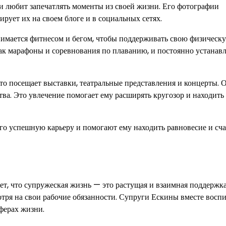
 и любит запечатлять моменты из своей жизни. Его фотографии
рует их на своем блоге и в социальных сетях.
нимается фитнесом и бегом, чтобы поддерживать свою физическ
как марафоны и соревнования по плаванию, и постоянно устанав
сто посещает выставки, театральные представления и концерты. 
тва. Это увлечение помогает ему расширять кругозор и находить
го успешную карьеру и помогают ему находить равновесие и сча
т, что супружеская жизнь — это растущая и взаимная поддержка
мотря на свои рабочие обязанности. Супруги Ескины вместе вос
сферах жизни.