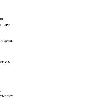
ую
ливает
Он ценит
стье в
,
питывают