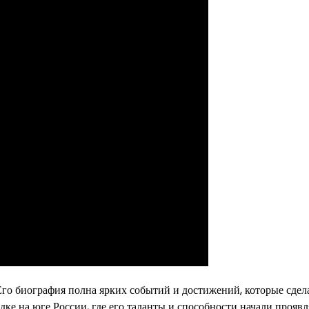
 Его биография полна ярких событий и достижений, которые сдел
е на юге России, где его таланты и способности начали проявл