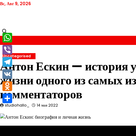
Перейти
Вс, Авг 9, 2026
к
содержимому
WhatsApp
Uncategorised
Viber
Антон Ескин — история у
Telegram
жизни одного из самых и
VK
комментаторов
Odnoklassniki
studiohallo_
14 мая 2022
Отправить