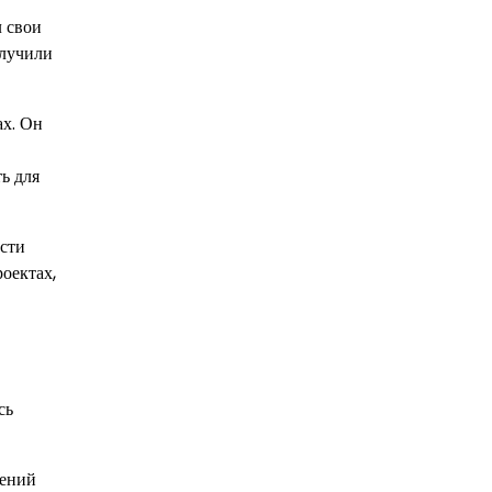
л свои
олучили
ах. Он
ь для
асти
оектах,
сь
чений