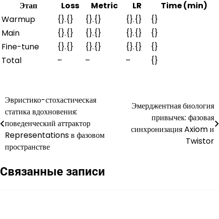
Этап
Loss
Metric
LR
Time (min)
Warmup
{}.{}
{}.{}
{}.{}
{}
Main
{}.{}
{}.{}
{}.{}
{}
Fine-tune
{}.{}
{}.{}
{}.{}
{}
Total
–
–
–
{}
Эвристико-стохастическая
Навигация
Эмерджентная биология
статика вдохновения:
привычек: фазовая
по
поведенческий аттрактор
синхронизация Axiom и
Representations в фазовом
записям
Twistor
пространстве
Связанные записи