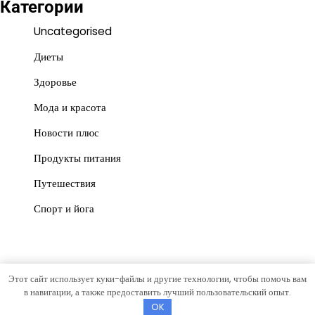
Категории
Uncategorised
Диеты
Здоровье
Мода и красота
Новости плюс
Продукты питания
Путешествия
Спорт и йога
Этот сайт использует куки-файлы и другие технологии, чтобы помочь вам
Copyright © 2026
vesti-mo
Тема News Store от
Artify
в навигации, а также предоставить лучший пользовательский опыт.
Themes
.
OK