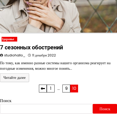
Здоровье
7 сезонных обострений
studiohallo_
11 декабря 2022
По тому, как именно разные системы нашего организма реагирует на
погодные изменения, можно многое понять…
Читайте далее
Пагинация
1
…
9
10
записей
Поиск
Поиск