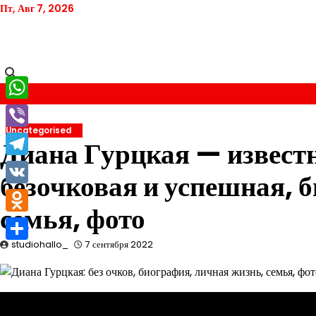
Перейти
Пт, Авг 7, 2026
к
содержимому
WhatsApp
Uncategorised
Viber
Диана Гурцкая — извест
Telegram
безочковая и успешная, 
VK
семья, фото
Odnoklassniki
studiohallo_
7 сентября 2022
Отправить