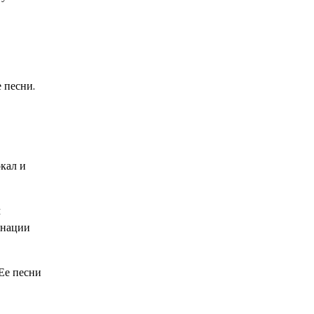
 песни.
окал и
м
инации
Ее песни