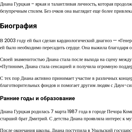
Диана Гурцкая – яркая и талантливая личность, которая продо
безупречным стилем. Без очков она выглядит еще более привлек
Биография
В 2003 году ей был сделан кардиологический диагноз — «Генер
ей было необходимо пересадить сердце. Она выжила благодаря 
Своей знаменитостью Диана стала после выхода на сцену между
«Путиним», Диана стала сенсацией и получила огромную подде
С тех пор Диана активно принимает участие в различных конц
благотворительных фондов и помогает другим людям с Даун-с
Ранние годы и образование
Диана Гурцкая родилась 7 марта 1987 года в городе Печора Ком
старший брат Дмитрий. С детства Диана проявляла интерес к муз
После окончания школы, Диана поступила в Уральский государс