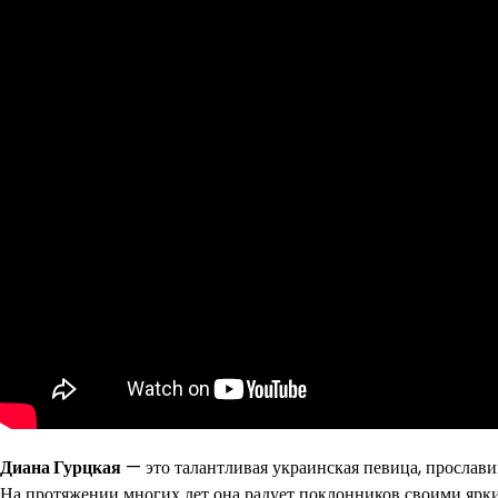
Диана Гурцкая
— это талантливая украинская певица, прослав
На протяжении многих лет она радует поклонников своими яр