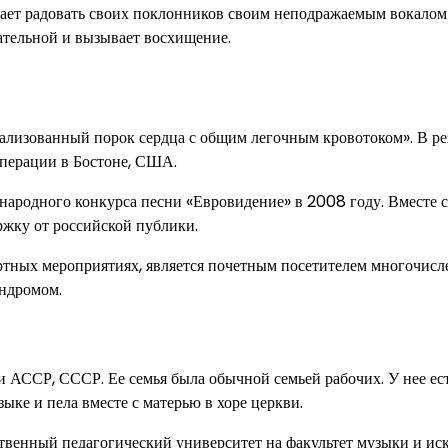
лжает радовать своих поклонников своим неподражаемым вокалом
ательной и вызывает восхищение.
ализованный порок сердца с общим легочным кровотоком». В ре
операции в Бостоне, США.
народного конкурса песни «Евровидение» в 2008 году. Вместе с
ржку от российской публики.
ертных мероприятиях, является почетным посетителем многочис
индромом.
и АССР, СССР. Ее семья была обычной семьей рабочих. У нее ес
ыке и пела вместе с матерью в хоре церкви.
твенный педагогический университет на факультет музыки и иск