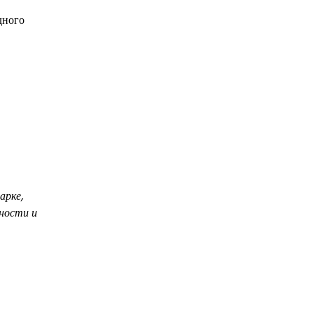
дного
арке,
ности и