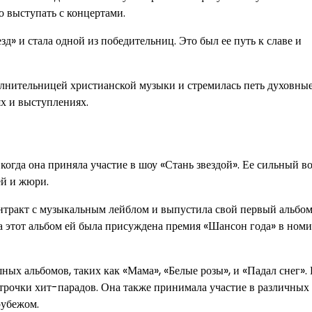
о выступать с концертами.
д» и стала одной из победительниц. Это был ее путь к славе и
олнительницей христианской музыки и стремилась петь духовные
ях и выступлениях.
огда она приняла участие в шоу «Стань звездой». Ее сильный в
ей и жюри.
контракт с музыкальным лейблом и выпустила свой первый альбо
а этот альбом ей была присуждена премия «Шансон года» в ном
х альбомов, таких как «Мама», «Белые розы», и «Падал снег». 
трочки хит-парадов. Она также принимала участие в различных
рубежом.