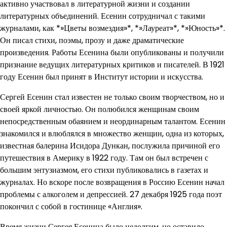
активно участвовал в литературной жизни и создании
литературных объединений. Есенин сотрудничал с такими
журналами, как *»Цветы возмездия»*, *»Лауреат»*, *»Юность»*.
Он писал стихи, поэмы, прозу и даже драматические
произведения. Работы Есенина были опубликованы и получили
признание ведущих литературных критиков и писателей. В 1921
году Есенин был принят в Институт истории и искусства.
Сергей Есенин стал известен не только своим творчеством, но и
своей яркой личностью. Он полюбился женщинам своим
непосредственным обаянием и неординарным талантом. Есенин
знакомился и влюблялся в множество женщин, одна из которых,
известная балерина Исидора Дункан, послужила причиной его
путешествия в Америку в 1922 году. Там он был встречен с
большим энтузиазмом, его стихи публиковались в газетах и
журналах. Но вскоре после возвращения в Россию Есенин начал
проблемы с алкоголем и депрессией. 27 декабря 1925 года поэт
покончил с собой в гостинице «Англия».
Время жизни Сергея Есенина было недолгим, но оставило