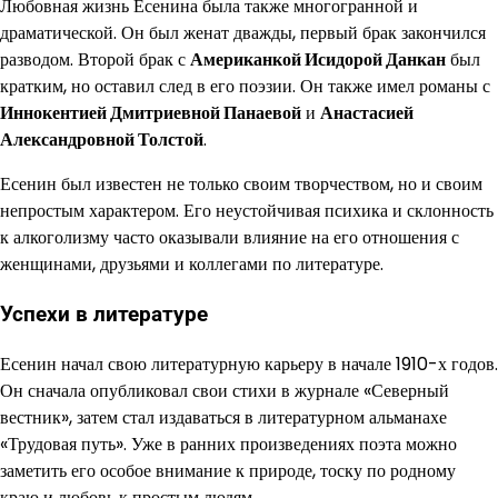
Любовная жизнь Есенина была также многогранной и
драматической. Он был женат дважды, первый брак закончился
разводом. Второй брак с
Американкой Исидорой Данкан
был
кратким, но оставил след в его поэзии. Он также имел романы с
Иннокентией Дмитриевной Панаевой
и
Анастасией
Александровной Толстой
.
Есенин был известен не только своим творчеством, но и своим
непростым характером. Его неустойчивая психика и склонность
к алкоголизму часто оказывали влияние на его отношения с
женщинами, друзьями и коллегами по литературе.
Успехи в литературе
Есенин начал свою литературную карьеру в начале 1910-х годов.
Он сначала опубликовал свои стихи в журнале «Северный
вестник», затем стал издаваться в литературном альманахе
«Трудовая путь». Уже в ранних произведениях поэта можно
заметить его особое внимание к природе, тоску по родному
краю и любовь к простым людям.