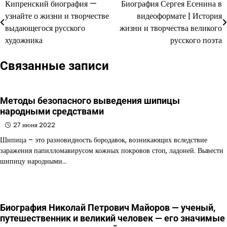
Кипренский биография —
Биография Сергея Есенина в
Навигация
узнайте о жизни и творчестве
видеоформате | История
по
выдающегося русского
жизни и творчества великого
художника
русского поэта
записям
Связанные записи
Методы безопасного выведения шипицы
народными средствами
27 июня 2022
Шипица – это разновидность бородавок, возникающих вследствие
заражения папилломавирусом кожных покровов стоп, ладоней. Вывести
шипицу народными…
Биография Николай Петрович Майоров — ученый,
путешественник и великий человек — его значимые