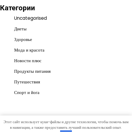
Категории
Uncategorised
Диеты
Здоровье
Мода и красота
Новости плюс
Продукты питания
Путешествия
Спорт и йога
Этот сайт использует куки-файлы и другие технологии, чтобы помочь вам
Copyright © 2026
vesti-mo
Тема News Store от
Artify
в навигации, а также предоставить лучший пользовательский опыт.