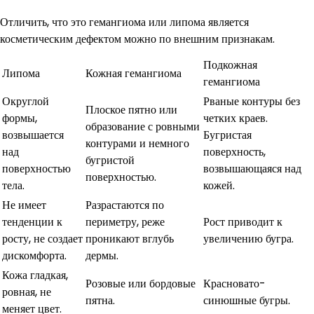
Отличить, что это гемангиома или липома является
косметическим дефектом можно по внешним признакам.
Подкожная
Липома
Кожная гемангиома
гемангиома
Округлой
Рваные контуры без
Плоское пятно или
формы,
четких краев.
образование с ровными
возвышается
Бугристая
контурами и немного
над
поверхность,
бугристой
поверхностью
возвышающаяся над
поверхностью.
тела.
кожей.
Не имеет
Разрастаются по
тенденции к
периметру, реже
Рост приводит к
росту, не создает
проникают вглубь
увеличению бугра.
дискомфорта.
дермы.
Кожа гладкая,
Розовые или бордовые
Красновато-
ровная, не
пятна.
синюшные бугры.
меняет цвет.