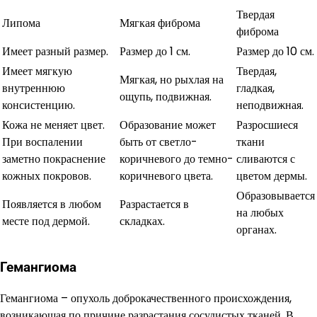
Твердая
Липома
Мягкая фиброма
фиброма
Имеет разный размер.
Размер до 1 см.
Размер до 10 см.
Имеет мягкую
Твердая,
Мягкая, но рыхлая на
внутреннюю
гладкая,
ощупь, подвижная.
консистенцию.
неподвижная.
Кожа не меняет цвет.
Образование может
Разросшиеся
При воспалении
быть от светло-
ткани
заметно покраснение
коричневого до темно-
сливаются с
кожных покровов.
коричневого цвета.
цветом дермы.
Образовывается
Появляется в любом
Разрастается в
на любых
месте под дермой.
складках.
органах.
Гемангиома
Гемангиома – опухоль доброкачественного происхождения,
возникающая по причине разрастания сосудистых тканей. В