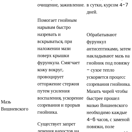
очищение, заживление.
в сутки, курсом 4-7
дней.
Помогает гнойным
нарывам быстро
назревать и
Обрабатывают
вскрываться, при
фурункул
наложении мази
антисептиками, затем
поверх крышки
накладывают мазь на
фурункула. Смягчает
гнойник под повязку
кожу вокруг,
– сухое тепло
провоцирует
ускоряется процесс
отторжение стержня
созревания гнойника.
путем усиления
Мазать чирей чтобы
воспаления, ускорение
быстрее прошел
Мазь
созревания и прорыв
мазью Вишневского
Вишневского
гнойника.
необходимо каждые
4-6 часов, с заменой
Существует запрет
повязки, поле
лечения наростов на