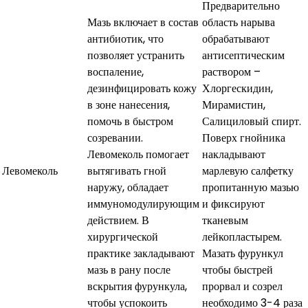
Предварительно
Мазь включает в состав
область нарыва
антибиотик, что
обрабатывают
позволяет устранить
антисептическим
воспаление,
раствором –
дезинфицировать кожу
Хлоргескидин,
в зоне нанесения,
Мирамистин,
помочь в быстром
Салициловый спирт.
созревании.
Поверх гнойника
Левомеколь помогает
накладывают
Левомеколь
вытягивать гной
марлевую салфетку
наружу, обладает
пропитанную мазью
иммуномодулирующим
и фиксируют
действием. В
тканевым
хирургической
лейкопластырем.
практике закладывают
Мазать фурункул
мазь в рану после
чтобы быстрей
вскрытия фурункула,
прорвал и созрел
чтобы успокоить
необходимо 3-4 раза