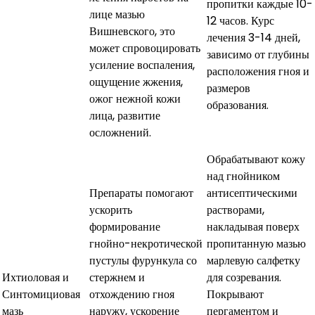
пропитки каждые 10-
лице мазью
12 часов. Курс
Вишневского, это
лечения 3-14 дней,
может спровоцировать
зависимо от глубины
усиление воспаления,
расположения гноя и
ощущение жжения,
размеров
ожог нежной кожи
образования.
лица, развитие
осложнений.
Обрабатывают кожу
над гнойником
Препараты помогают
антисептическими
ускорить
растворами,
формирование
накладывая поверх
гнойно-некротической
пропитанную мазью
пустулы фурункула со
марлевую салфетку
Ихтиоловая и
стержнем и
для созревания.
Синтомициовая
отхождению гноя
Покрывают
мазь
наружу, ускорение
пергаментом и