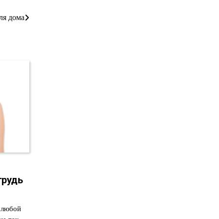
ля дома
грудь
 любой