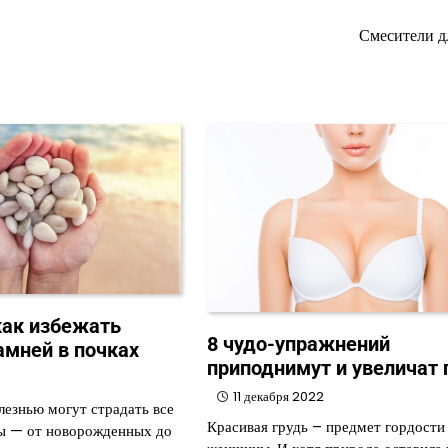
Смесители д
 как избежать
8 чудо-упражнений
амней в почках
приподнимут и увеличат 
11 декабря 2022
езнью могут страдать все
Красивая грудь – предмет гордости
ы — от новорожденных до