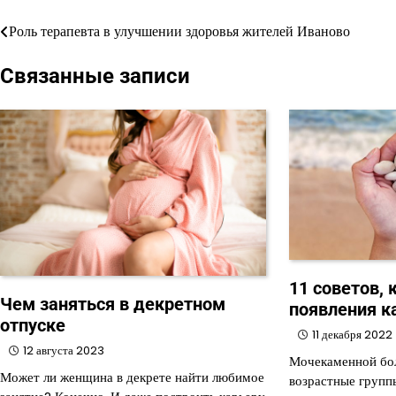
Роль терапевта в улучшении здоровья жителей Иваново
Навигация
по
Связанные записи
записям
11 советов,
Чем заняться в декретном
появления к
отпуске
11 декабря 2022
12 августа 2023
Мочекаменной бол
Может ли женщина в декрете найти любимое
возрастные групп